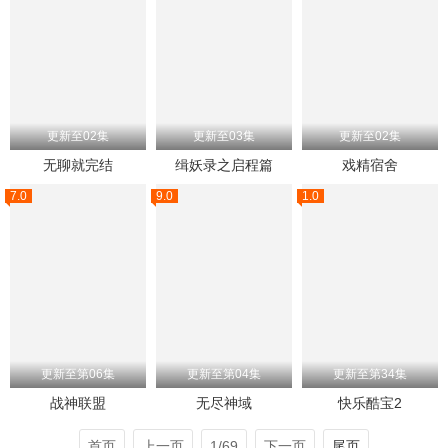
更新至02集
更新至03集
更新至02集
无聊就完结
缉妖录之启程篇
戏精宿舍
7.0
9.0
1.0
更新至第06集
更新至第04集
更新至第34集
战神联盟
无尽神域
快乐酷宝2
首页
上一页
1/69
下一页
尾页