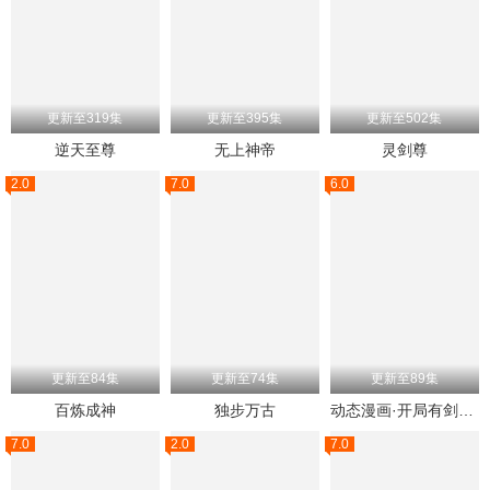
更新至319集
更新至395集
更新至502集
逆天至尊
无上神帝
灵剑尊
2.0
7.0
6.0
更新至84集
更新至74集
更新至89集
百炼成神
独步万古
动态漫画·开局有剑域，我能苟成剑神
7.0
2.0
7.0