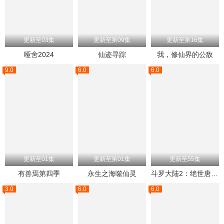
更新至03集
更新至第09集
更新至第16集
哑舍2024
仙迹寻踪
我，修仙界的公敌
9.0
6.0
6.0
更新至01集
更新至第01集
更新至55集
有兽焉第四季
永生之海噬仙灵
斗罗大陆2：绝世唐门2023
3.0
6.0
6.0