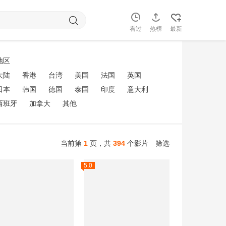
看过
热榜
最新
地区
大陆
香港
台湾
美国
法国
英国
日本
韩国
德国
泰国
印度
意大利
西班牙
加拿大
其他
当前第
1
页，
共
394
个影片
筛选
5.0