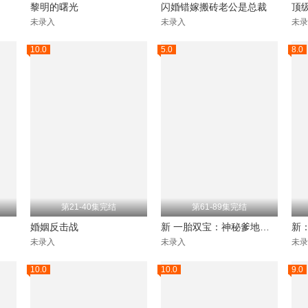
黎明的曙光
闪婚错嫁搬砖老公是总裁
顶
未录入
未录入
未录
10.0
5.0
8.0
第21-40集完结
第61-89集完结
婚姻反击战
新 一胎双宝：神秘爹地是大佬
未录入
未录入
未录
10.0
10.0
9.0