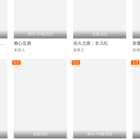
第51-84集完结
全集完结
1988周董太太我当定了
偷心交易
浴火之路：女儿红
前妻
未录入
未录入
未录
6.0
5.0
1.0
全集完结
第41-65集完结