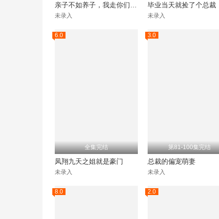
亲子不如养子，我走你们又急啥
毕业当天就捡了个总裁
未录入
未录入
6.0
3.0
全集完结
第81-100集完结
凤翔九天之姐就是豪门
总裁的偏宠萌妻
未录入
未录入
8.0
2.0