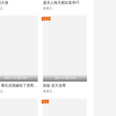
级大佬
盛夫人每天都在装乖巧
入
未录入
10.0
第81-103集完结
第61-82集完结
新：重生后我嫁给了渣男的死对头
新版 逆天龙尊
入
未录入
6.0