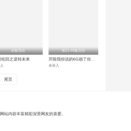
全集完结
第21-49集完结
日轮回之逆转未来
开除我你说的6G崩了你哭啥
入
未录入
尾页
，网站内容丰富精彩深受网友的喜爱。