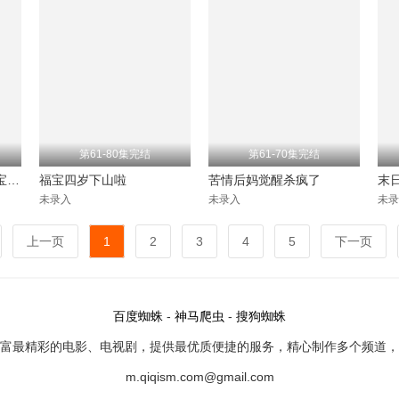
第61-80集完结
第61-70集完结
拽妈携崽归来（一胎三宝，神秘爹地竟是大佬）
福宝四岁下山啦
苦情后妈觉醒杀疯了
末
未录入
未录入
未录
上一页
1
2
3
4
5
下一页
百度蜘蛛
-
神马爬虫
-
搜狗蜘蛛
彩的电影、电视剧，提供最优质便捷的服务，精心制作多个频道
m.qiqism.com@gmail.com