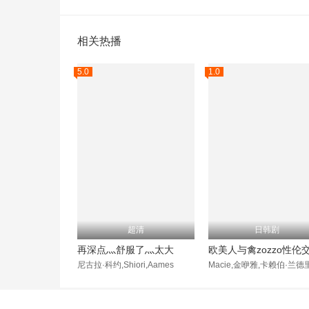
相关热播
5.0
1.0
超清
日韩剧
再深点灬舒服了灬太大
尼古拉·科约,Shiori,Aames