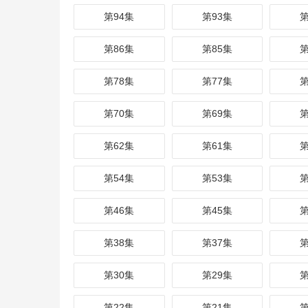
第94集
第93集
第
第86集
第85集
第
第78集
第77集
第
第70集
第69集
第
第62集
第61集
第
第54集
第53集
第
第46集
第45集
第
第38集
第37集
第
第30集
第29集
第
第22集
第21集
第