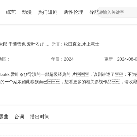
综艺
动漫
热门短剧
两性伦理
导航
太郎
千葉哲也
爱叶るび
Torena
导演：
松田直文,水上竜士
区：
年份：
2024
更新：
2024-08-09
ebakk,爱叶るび导演的一部超级经典的
片，该剧讲述了：不为
好的一个姑娘如此狼狈而已，想看更多的相关影视作品，请收
题曲
台词
播出时间