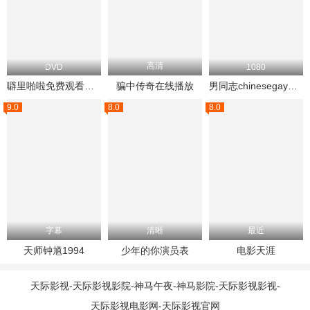
高清
DVD
1080
噼里啪啦免费观看高清动漫
骗中传奇在线播放
男同志chinesegay国产
9.0
8.0
8.0
字幕
清晰
最近
天师钟馗1994
少年的你演员表
电影天涯
天际影视
-
天际影视影院
-
神马午夜
-
神马影院
-
天际影视影视
-
天际影视电影网
-
天际影视官网