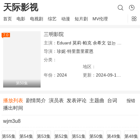
天际影视
首页
电影
电视剧
综艺
动漫
短片剧
MV伦理
三明影院
7.0
主演：
Eduard
莫莉·帕克
余希文
없는
Darcie
玛琳
导演：
珍妮·特里普里霍恩
分类：
地区：
年份：
2024
更新：
2024-09-15 07:37:06
第50集
播放列表
剧情简介
演员表
发表评论
主题曲
台词
报错
播出时间
wjm3u8
第55集
第54集
第53集
第52集
第51集
第50集
第49集
第48集