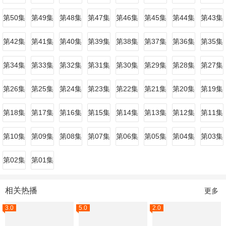
第50集
第49集
第48集
第47集
第46集
第45集
第44集
第43集
第42集
第41集
第40集
第39集
第38集
第37集
第36集
第35集
第34集
第33集
第32集
第31集
第30集
第29集
第28集
第27集
第26集
第25集
第24集
第23集
第22集
第21集
第20集
第19集
第18集
第17集
第16集
第15集
第14集
第13集
第12集
第11集
第10集
第09集
第08集
第07集
第06集
第05集
第04集
第03集
第02集
第01集
相关热播
更多
3.0
5.0
2.0