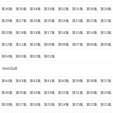
第36集
第35集
第34集
第33集
第32集
第31集
第30集
第29集
第28集
第27集
第26集
第25集
第24集
第23集
第22集
第21集
第20集
第19集
第18集
第17集
第16集
第15集
第14集
第13集
第12集
第11集
第10集
第09集
第08集
第07集
第06集
第05集
第04集
第03集
第02集
第01集
hnm3u8
第44集
第43集
第42集
第41集
第40集
第39集
第38集
第37集
第36集
第35集
第34集
第33集
第32集
第31集
第30集
第29集
第28集
第27集
第26集
第25集
第24集
第23集
第22集
第21集