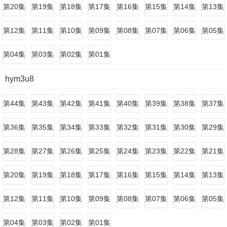
第20集
第19集
第18集
第17集
第16集
第15集
第14集
第13集
第12集
第11集
第10集
第09集
第08集
第07集
第06集
第05集
第04集
第03集
第02集
第01集
hym3u8
第44集
第43集
第42集
第41集
第40集
第39集
第38集
第37集
第36集
第35集
第34集
第33集
第32集
第31集
第30集
第29集
第28集
第27集
第26集
第25集
第24集
第23集
第22集
第21集
第20集
第19集
第18集
第17集
第16集
第15集
第14集
第13集
第12集
第11集
第10集
第09集
第08集
第07集
第06集
第05集
第04集
第03集
第02集
第01集