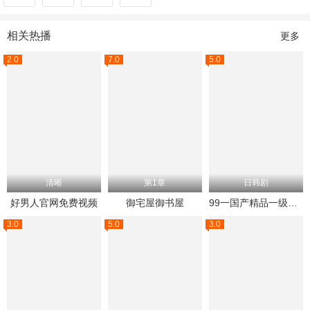
相关热播
更多
2.0
7.0
5.0
清晰
第1章
日韩剧
好男人官网免费视频
御宅屋御书屋
99一国产精品一级毛片
3.0
5.0
3.0