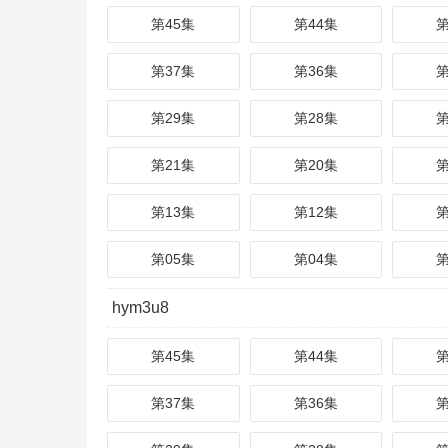
第45集
第44集
第
第37集
第36集
第
第29集
第28集
第
第21集
第20集
第
第13集
第12集
第
第05集
第04集
第
hym3u8
第45集
第44集
第
第37集
第36集
第