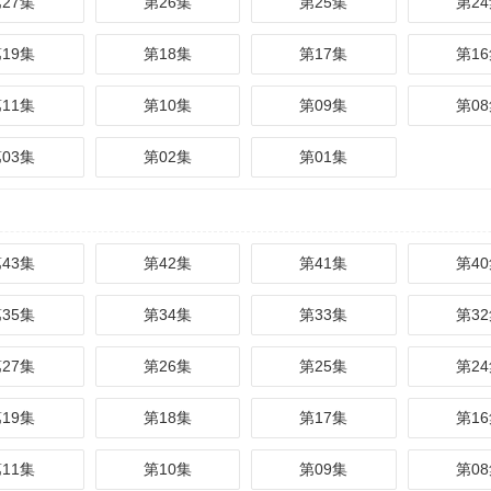
27集
第26集
第25集
第2
19集
第18集
第17集
第1
11集
第10集
第09集
第0
03集
第02集
第01集
43集
第42集
第41集
第4
35集
第34集
第33集
第3
27集
第26集
第25集
第2
19集
第18集
第17集
第1
11集
第10集
第09集
第0