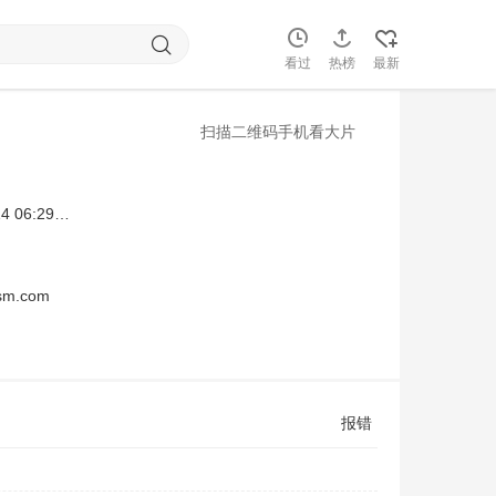
看过
热榜
最新
扫描二维码手机看大片
 06:29:53
.com
报错