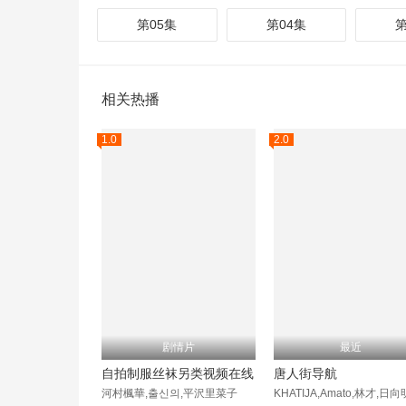
第05集
第04集
第
相关热播
1.0
2.0
剧情片
最近
自拍制服丝袜另类视频在线
唐人街导航
河村楓華,출신의,平沢里菜子