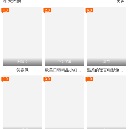
相关热播
更多
4.0
2.0
6.0
剧情片
中文字幕
章节
笑春风
欧美日韩精品少妇与激情
温柔的谎言电影免费完整版
1.0
3.0
1.0