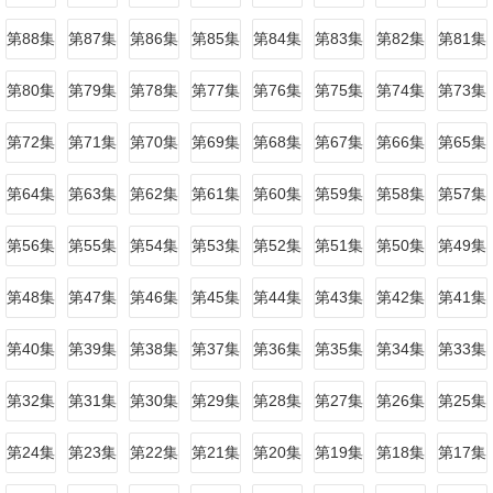
第88集
第87集
第86集
第85集
第84集
第83集
第82集
第81集
第80集
第79集
第78集
第77集
第76集
第75集
第74集
第73集
第72集
第71集
第70集
第69集
第68集
第67集
第66集
第65集
第64集
第63集
第62集
第61集
第60集
第59集
第58集
第57集
第56集
第55集
第54集
第53集
第52集
第51集
第50集
第49集
第48集
第47集
第46集
第45集
第44集
第43集
第42集
第41集
第40集
第39集
第38集
第37集
第36集
第35集
第34集
第33集
第32集
第31集
第30集
第29集
第28集
第27集
第26集
第25集
第24集
第23集
第22集
第21集
第20集
第19集
第18集
第17集