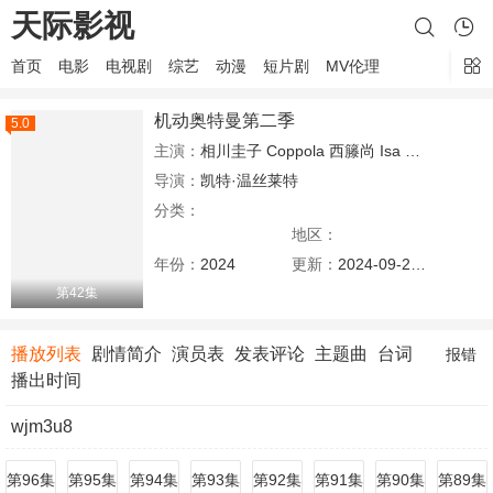
天际影视
首页
电影
电视剧
综艺
动漫
短片剧
MV伦理
机动奥特曼第二季
5.0
主演：
相川圭子
Coppola
西籐尚
Isa
Norup
导演：
凯特·温丝莱特
分类：
地区：
年份：
2024
更新：
2024-09-21 08:11:43
第42集
播放列表
剧情简介
演员表
发表评论
主题曲
台词
报错
播出时间
wjm3u8
第96集
第95集
第94集
第93集
第92集
第91集
第90集
第89集