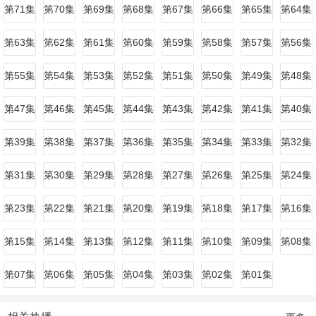
第71集
第70集
第69集
第68集
第67集
第66集
第65集
第64集
第63集
第62集
第61集
第60集
第59集
第58集
第57集
第56集
第55集
第54集
第53集
第52集
第51集
第50集
第49集
第48集
第47集
第46集
第45集
第44集
第43集
第42集
第41集
第40集
第39集
第38集
第37集
第36集
第35集
第34集
第33集
第32集
第31集
第30集
第29集
第28集
第27集
第26集
第25集
第24集
第23集
第22集
第21集
第20集
第19集
第18集
第17集
第16集
第15集
第14集
第13集
第12集
第11集
第10集
第09集
第08集
第07集
第06集
第05集
第04集
第03集
第02集
第01集