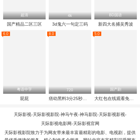
超清
BD国语
4k
国产精品二区三区
3d鬼六一句定三码
新四大名捕吴秀波
6.0
8.0
5.0
粤语中字
国产剧
720
屁屁
痞幼黑料3分25秒视频
大红包在线观看免费完整版1080p
天际影视
-
天际影视影院
-
神马午夜
-
神马影院
-
天际影视影视
-
天际影视电影网
-
天际影视官网
天际影视影院致力于为网友带来最丰富最精彩的电影、电视剧，提供
最优质便捷的服务，精心制作多个频道，网站内容丰富精彩深受网友