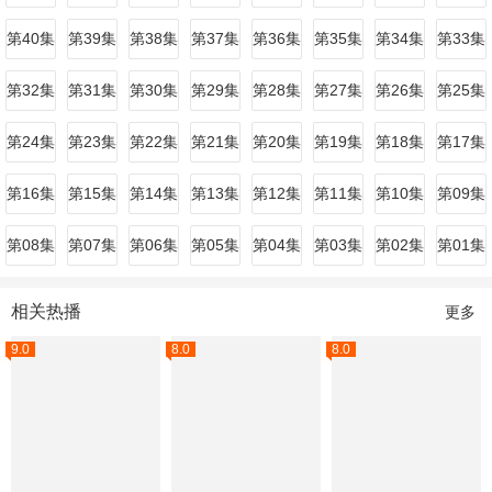
第40集
第39集
第38集
第37集
第36集
第35集
第34集
第33集
第32集
第31集
第30集
第29集
第28集
第27集
第26集
第25集
第24集
第23集
第22集
第21集
第20集
第19集
第18集
第17集
第16集
第15集
第14集
第13集
第12集
第11集
第10集
第09集
第08集
第07集
第06集
第05集
第04集
第03集
第02集
第01集
相关热播
更多
9.0
8.0
8.0